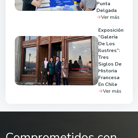
Punta
Delgada
Ver más
Exposición
“Galería
De Los
Ilustres”:
Tres
Siglos De
Historia
Francesa
En Chile
Ver más
Comprometidos con