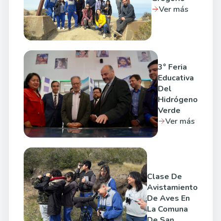
Ver más
3° Feria
Educativa
Del
Hidrógeno
Verde
Ver más
Clase De
Avistamiento
De Aves En
La Comuna
De San