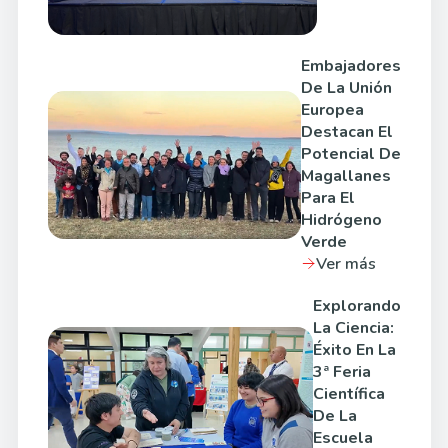
Embajadores
De La Unión
Europea
Destacan El
Potencial De
Magallanes
Para El
Hidrógeno
Verde
Ver más
Explorando
La Ciencia:
Éxito En La
3ª Feria
Científica
De La
Escuela