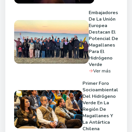
Embajadores
De La Unión
Europea
Destacan El
Potencial De
Magallanes
Para El
Hidrógeno
Verde
Ver más
Primer Foro
Socioambiental
Del Hidrógeno
Verde En La
Región De
Magallanes Y
La Antártica
Chilena