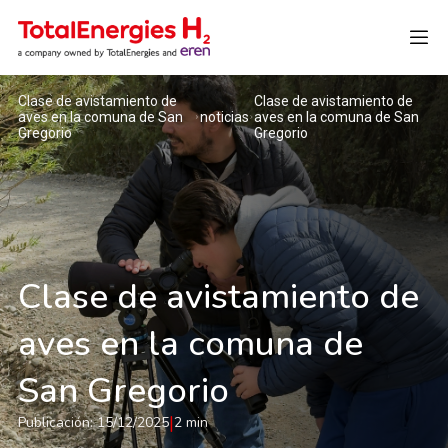
Clase de avistamiento de
Clase de avistamiento de
Inglés
aves en la comuna de San
noticias
aves en la comuna de San
Gregorio
Gregorio
Clase de avistamiento de
aves en la comuna de
San Gregorio
|
Publicación: 15/12/2025
2 min