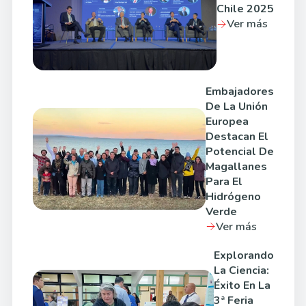
Chile 2025
Ver más
Embajadores
De La Unión
Europea
Destacan El
Potencial De
Magallanes
Para El
Hidrógeno
Verde
Ver más
Explorando
La Ciencia:
Éxito En La
3ª Feria