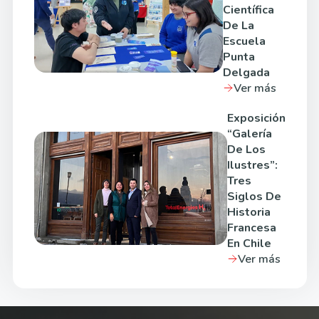
Científica
De La
Escuela
Punta
Delgada
Ver más
Exposición
“Galería
De Los
Ilustres”:
Tres
Siglos De
Historia
Francesa
En Chile
Ver más