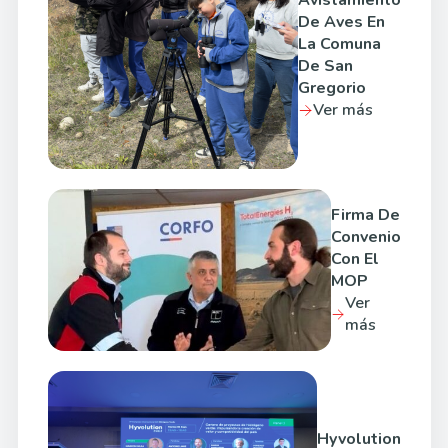
Avistamiento
De Aves En
La Comuna
De San
Gregorio
Ver más
Firma De
Convenio
Con El
MOP
Ver
más
Hyvolution