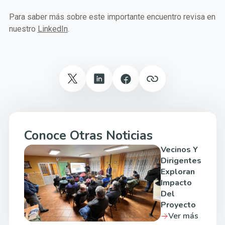
Para saber más sobre este importante encuentro revisa en
nuestro
LinkedIn
.
Conoce Otras Noticias
Vecinos Y
Dirigentes
Exploran
Impacto
Del
Proyecto
Ver más